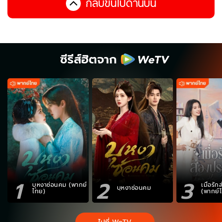
กลับขึ้นไปด้านบน
ซีรีส์ฮิตจาก
1
2
3
บุหงาซ่อนคม (พากย์
เมื่อรั
บุหงาซ่อนคม
ไทย)
(พากย์
ไปที่ WeTV