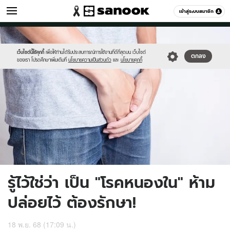
สุขภาพ
เข้าสู่ระบบสมาชิก
หมวดอื่นๆ
//s.isanook.com/he/0/ud/1/8541/penis.jpg
Sanook
//s.isanook.com/sr/0/images/logo-
600
60
new-
sanook.png
เว็บไซต์นี้ใช้คุกกี้
เพื่อให้ท่านได้รับประสบการณ์การใช้งานที่ดีที่สุดบน เว็บไซต์
ตกลง
ของเรา โปรดศึกษาเพิ่มเติมที่
นโยบายความเป็นส่วนตัว
และ
นโยบายคุกกี้
รู้ไว้ใช่ว่า เป็น "โรคหนองใน" ห้าม
ปล่อยไว้ ต้องรักษา!
18 พ.ย. 68 (17:09 น.)