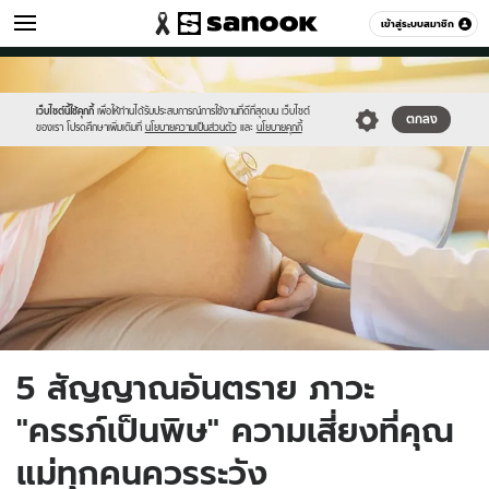
สุขภาพ
เข้าสู่ระบบสมาชิก
หมวดอื่นๆ
//s.isanook.com/he/0/ud/3/18437/pregnant.jpg
Sanook
//s.isanook.com/sr/0/images/logo-
600
60
new-
sanook.png
เว็บไซต์นี้ใช้คุกกี้
เพื่อให้ท่านได้รับประสบการณ์การใช้งานที่ดีที่สุดบน เว็บไซต์
ตกลง
ของเรา โปรดศึกษาเพิ่มเติมที่
นโยบายความเป็นส่วนตัว
และ
นโยบายคุกกี้
5 สัญญาณอันตราย ภาวะ
"ครรภ์เป็นพิษ" ความเสี่ยงที่คุณ
แม่ทุกคนควรระวัง