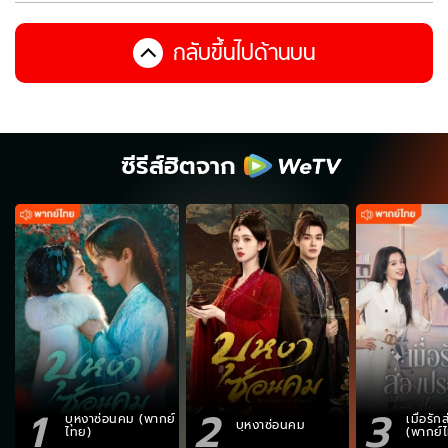
กลับขึ้นไปด้านบน
ซีรีส์ฮิตจาก
1
2
3
บุหงาซ่อนคม (พากย์
เมื่อรั
บุหงาซ่อนคม
ไทย)
(พากย์